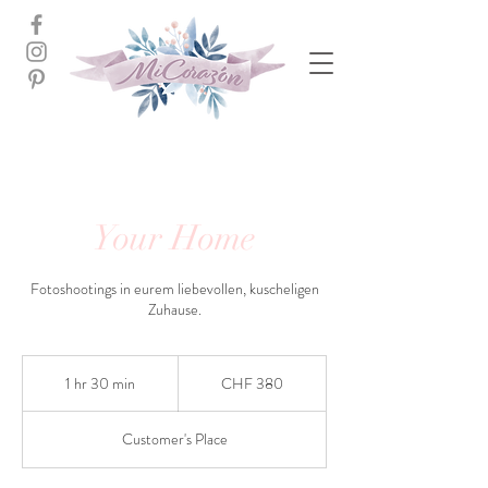
Your Home
Fotoshootings in eurem liebevollen, kuscheligen
Zuhause.
380
Swiss
1 hr 30 min
1
CHF 380
francs
h
3
Customer's Place
0
m
i