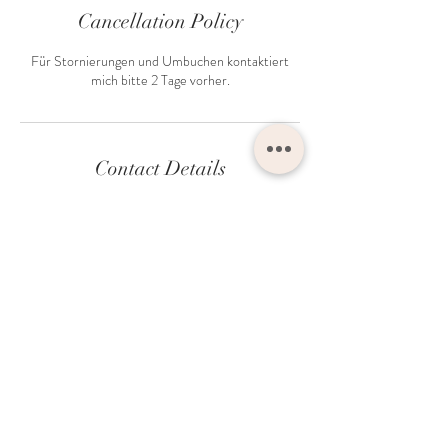
Cancellation Policy
Für Stornierungen und Umbuchen kontaktiert
mich bitte 2 Tage vorher.
Contact Details
079 898 38 44
hello@micorazon-photography.com
CH Horgen - Zurich /
DE Nuremberg - Bavaria