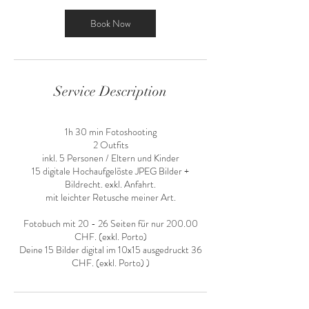
n
Book Now
Service Description
1h 30 min Fotoshooting
2 Outfits
inkl. 5 Personen / Eltern und Kinder
15 digitale Hochaufgelöste JPEG Bilder +
Bildrecht. exkl. Anfahrt.
mit leichter Retusche meiner Art.
Fotobuch mit 20 - 26 Seiten für nur 200.00
CHF. (exkl. Porto)
Deine 15 Bilder digital im 10x15 ausgedruckt 36
CHF. (exkl. Porto) )