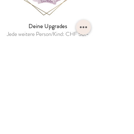
Deine Upgrades
Jede weitere Person/Kind: CHF 50.-
Anfahrtskosten Hin- und Rückweg:
CHF 2.-/km
Kombination Möglichkeit: 10% auf
Gesamtpreis der kombinierten
Shootings
Fotobuch mit 20-26 Seiten: CHF
200.- (exkl. Porto)
Deine ausgewählten Bilder im
10x15cm Format ausgedruckt: CHF
1.80/Bild (exkl. Porto)
Wunderschöne Holzbox mit
ausgewählten Bilder im 10x15cm & 8